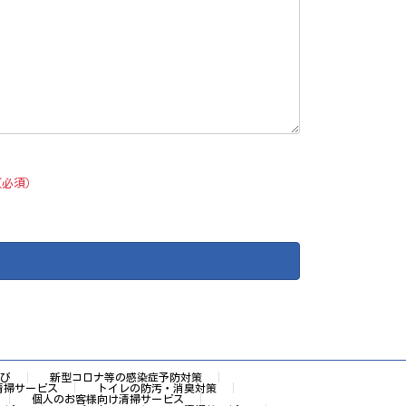
（必須）
び
新型コロナ等の感染症予防対策
清掃サービス
トイレの防汚・消臭対策
個人のお客様向け清掃サービス