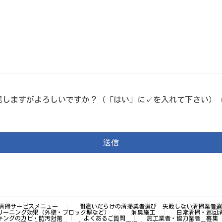
信しますがよろしいですか？（「はい」に✓を入れて下さい）
清掃サービスメニュー
間違いだらけの清掃業者選び 失敗しない清掃業者選
リーニング効果（外壁・ブロック塀など）
消臭施工
日常清掃・巡回
キングのカビ・防汚対策
よくあるご質問
施工業者・協力業者 募集