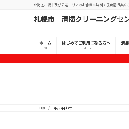
コ
ナ
北海道札幌市及び周辺エリアのお客様に無料で優良清掃業を
ン
ビ
テ
ゲ
ン
ー
札幌市 清掃クリーニングセ
ツ
シ
へ
ョ
ス
ン
キ
に
ッ
移
ホーム
はじめてご利用になる方へ
清掃
プ
動
HOME
First time
HOME
お問い合わせ