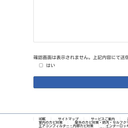
確認画面は表示されません。上記内容にて送
はい
HOME
サイトマップ
サービスご案内
室内のカビ対策
屋外のカビ対策・防汚・セルフク
エアコンフィルター・内部カビ対策
インターロッ