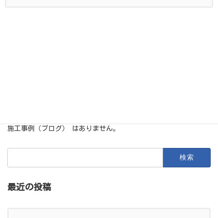
コ
ナ
札幌市 清掃クリーニングセンター
ン
ビ
テ
ゲ
ン
ー
協力業者募集中
詳しくはこちら
ツ
シ
へ
ョ
ス
ン
キ
に
ッ
移
施工事例（ブログ）
プ
動
HOME
施工事例（ブログ）
施工事例（ブログ） はありません。
検
索:
最近の投稿